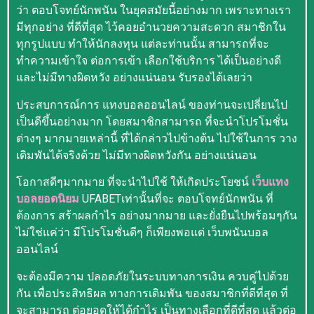
ว่า ตอบโจทย์นักพนัน ในยุคสมัยนี้อย่างมาก เพราะทางเรา
มีทุกอย่าง ที่ดีที่สุด ไว้คอยอำนวยความสะดวก สมาชิกใน
ทุกรูปแบบ ทำให้นักลงทุน แต่ละท่านนั้น สามารถที่จะ
ทำความเข้าใจ ต่อการเข้า เลือกใช้บริการ ได้เป็นอย่างดี
และไม่มีทางผิดหวัง อย่างแน่นอน รับรองได้เลยว่า
ประสบการณ์การ แทงบอลออนไลน์ ของท่านจะเปลี่ยนไป
เป็นดีขึ้นอย่างมาก โดยสมาชิกสามารถ ที่จะนำโปรโมชั่น
ต่างๆ มากมายเหล่านี้ ที่ได้กล่าวไปข้างต้น ไปใช้ในการ วาง
เดิมพันได้จริงด้วย ไม่มีทางผิดหวังกัน อย่างแน่นอน
โอกาสดีๆมากมาย ที่จะนำไปใช้ ให้เกิดประโยชน์
เว็บแทง
บอลยอดนิยม
UFABETเท่านั้นที่จะ ตอบโจทย์นักพนัน ที่
ต้องการ สร้าผลกำไร อย่างมากมาย และยั่งยืนไปพร้อมๆกัน
ไม่ใช่แค่ว่า มีโปรโมชั่นดีๆ ก็เพียงพอแต่ เว็บพนันบอล
ออนไลน์
จะต้องมีความ ปลอดภัยในระบบทางการเงิน ควบคู่ไปด้วย
กัน เพื่อประสิทธิผล ทางการเดิมพัน ของสมาชิกที่ดีที่สุด ที่
จะสามารถ ต่อยอดให้ได้กำไร เป็นทางเลือกที่ดีที่สุด แล้วต่อ