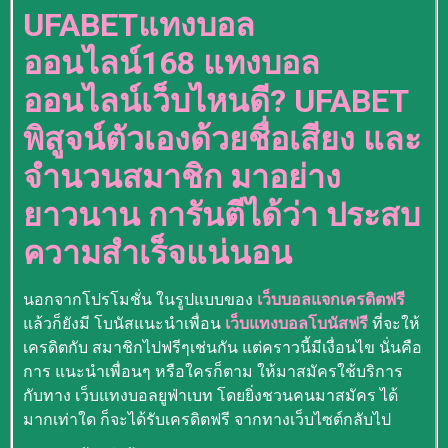
UFABETแทงบอล
ออนไลน์168 แทงบอล
ออนไลน์เว็บไหนดี? UFABET
พิสูจน์ตัวเองด้วยชื่อเสียง และ
จำนวนสมาชิก มาอย่าง
ยาวนาน การันตีได้ว่า ประสบ
ความสำเร็จแน่นอน
นอกจากโปรโมชั่น ในรูปแบบของ
เว็บบอลแจกเครดิตฟรี
แล้วก็ยังมี โบนัสแนะนำเพื่อน
เว็บแทงบอลโบนัสฟรี
ที่จะให้
เครดิตกับ สมาชิกไปฟรีๆเช่นกัน แต่คราวนี้มีเงื่อนไข นั่นคือ
การ แนะนำเพื่อนๆ หรือใครก็ตาม ให้มาสมัครใช้บริการ
กับทาง เว็บแทงบอลยูฟ่าเบท โดยยิ่งชวนคนมาสมัคร ได้
มากเท่าใด ก็จะได้รับเครดิตฟรี จากทางเว็บไซต์กลับไป