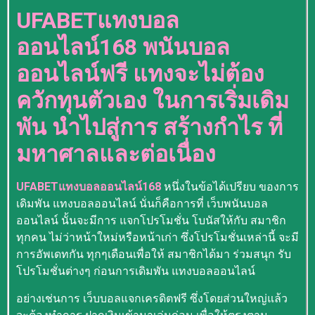
UFABETแทงบอล
ออนไลน์168 พนันบอล
ออนไลน์ฟรี แทงจะไม่ต้อง
ควักทุนตัวเอง ในการเริ่มเดิม
พัน นำไปสู่การ สร้างกำไร ที่
มหาศาลและต่อเนื่อง
UFABETแทงบอลออนไลน์168
หนึ่งในข้อได้เปรียบ ของการ
เดิมพัน แทงบอลออนไลน์ นั่นก็คือการที่ เว็บพนันบอล
ออนไลน์ นั้นจะมีการ แจกโปรโมชั่น โบนัสให้กับ สมาชิก
ทุกคน ไม่ว่าหน้าใหม่หรือหน้าเก่า ซึ่งโปรโมชั่นเหล่านี้ จะมี
การอัพเดทกัน ทุกๆเดือนเพื่อให้ สมาชิกได้มา ร่วมสนุก รับ
โปรโมชั่นต่างๆ ก่อนการเดิมพัน แทงบอลออนไลน์
อย่างเช่นการ เว็บบอลแจกเครดิตฟรี ซึ่งโดยส่วนใหญ่แล้ว