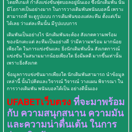
โดยที่เกมส์ กำลังแข่งขันฟุตบอลอยู่นั้นเอง ซึ่งนักเดิมพัน นั้น
มีโอกาสเป็นอย่างมาก ในการวางเดิมพันพนันบอลนี้ เพราะ
สามารถที่ จะดูรูปแบบ การเดิมพันของแต่ละทีม ตั้งแต่เริ่ม
ได้เลย ว่าแต่ละทีมนั้น มีรูปแบบการ
เดิมพันเป็นอย่างไร นักเดิมพันจะต้อง สังเกตความพร้อม
ของนักเตะแต่ ละทีมเป็นอย่างดี ว่ามีความพร้อม มากน้อย
เพียงใด ในการแข่งขันและ ยิ่งนักเดิมพันนั้น สังเกตการณ์
แข่งขัน ในสนามมากน้อยเพียงใด ยิ่งมีผลดี มากขึ้นเท่านั้น
เพราะยิ่งสังเกต
ข้อมูลการแข่งขันมากเพียงใด นักเดิมพันสามารถ นำข้อมูล
เหล่านี้ นั้นไปคิดและวิจารณ์ วิจารณ์ วางแผน พิจารณา ใน
การวางเดิมพัน พนันบอลได้เป็น อย่างดีนั้นเอง
UFABETเว็บตรง
ที่จะมาพร้อม
กับ ความสนุกสนาน ความมัน
และความน่าตื่นเต้น ในการ