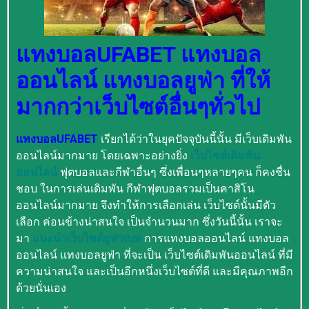
แทงบอลUFABET แทงบอล
ออนไลน์ แทงบอลยูฟ่า ที่ให้
มากกว่าเว็บไซต์อื่นๆทั่วไป
แทงบอลUFABET
เรียกได้ว่าในยุคปัจจุบันนี้นั้น มีเว็บเดิมพัน
ออนไลน์มากมาย โดยเฉพาะอย่างยิ่ง
เว็บไซต์เดิมพัน
ออนไลน์
ฟุตบอลและกีฬาอื่นๆ ซึ่งเพื่อนๆหลายๆคน ก็คงชื่น
ชอบ ในการเล่นเดิมพัน กีฬาฟุตบอลรวมเป็นคาสิโน
ออนไลน์มากมาย จึงทำให้การเลือกเล่น เว็บไซต์นั้นมีตัว
เลือก ค่อนข้างน่าสนใจ เป็นจำนวนมาก ซึ่งวันนี้นั้น เราจะ
มา
แนะนำเว็บไซต์ยูฟ่าเบท
การแทงบอลออนไลน์ แทงบอล
ออนไลน์ แทงบอลยูฟ่า ที่จะเป็น เว็บไซต์เดิมพันออนไลน์ ที่มี
ความน่าสนใจ และเป็นอีกหนึ่งเว็บไซต์ที่ดี และมีคุณภาพอีก
ด้วยนั่นเอง