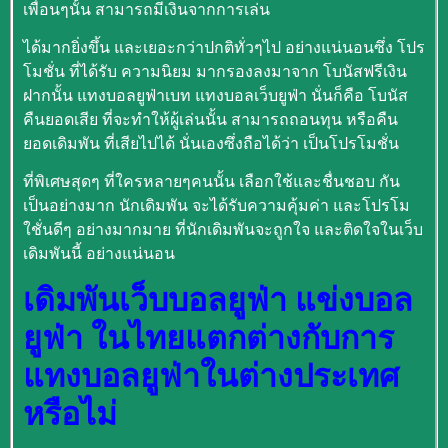
เพื่อนๆนั้น สามารถมีเงินจากการเล่น
ได้มากยิ่งขึ้น และเยอะกว่าปกติทั่วๆไป อย่างแน่นอนซึ่ง โปร
โมชั่น ที่ได้รับ ความนิยม มากรองลงมาจาก โบนัสฟรีเงิน
ฝากนั้น แทงบอลยูฟ่าเบท แทงบอลเว็บยูฟ่า นั่นก็คือ โบนัส
คืนยอดเสีย ที่จะทำให้ผู้เล่นนั้น สามารถถอนทุน หรือคืน
ยอดเดิมพัน ที่เสียไปได้ นั่นเองซึ่งถือได้ว่า เป็นโปรโมชั่น
ที่พิเศษสุดๆ ที่ใครหลายๆคนนั้น เลือกใช้และชื่นชอบ กัน
เป็นอย่างมาก นักเดิมพัน จะได้รับความคุ้มค่า และโปรโม
ใชั่นดีๆ อย่างมากมาย ที่นักเดิมพันจะถูกใจ และติดใจในเว็บ
เดิมพันนี้ อย่างแน่นอน
เดิมพันเว็บบอลยูฟ่า แข่งบอล
ยูฟ่า ในไทยแตกต่างกับการ
แทงบอลยูฟ่าในต่างประเทศ
หรือไม่