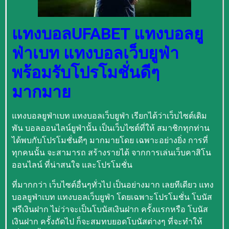
แทงบอลUFABET แทงบอลยู
ฟ่าเบท แทงบอลเว็บยูฟ่า
พร้อมรับโปรโมชั่นดีๆ
มากมาย
แทงบอลยูฟ่าเบท แทงบอลเว็บยูฟ่า เรียกได้ว่าเว็บไซต์เดิม
พัน บอลออนไลน์ยูฟ่านั้น เป็นเว็บไซต์ที่ให้ สมาชิกทุกท่าน
ได้พบกับโปรโมชั่นดีๆ มากมายโดย เฉพาะอย่างยิ่ง การที่
ทุกคนนั้น จะสามารถ สร้างรายได้ จากการเล่นเว็บคาสิโน
ออนไลน์ ที่น่าสนใจ และโปรโมชั่น
ที่มากกว่า เว็บไซต์อื่นๆทั่วไป เป็นอย่างมาก เลยทีเดียว แทง
บอลยูฟ่าเบท แทงบอลเว็บยูฟ่า โดยเฉพาะโปรโมชั่น โบนัส
ฟรีเงินฝาก ไม่ว่าจะเป็นโบนัสเงินฝาก ครั้งแรกหรือ โบนัส
เงินฝาก ครั้งถัดไป ก็จะสมทบยอดโบนัสต่างๆ ที่จะทำให้