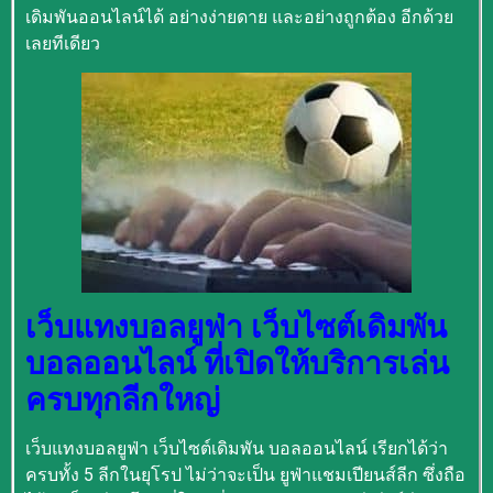
เดิมพันออนไลน์ได้ อย่างง่ายดาย และอย่างถูกต้อง อีกด้วย
เลยทีเดียว
เว็บแทงบอลยูฟ่า เว็บไซต์เดิมพัน
บอลออนไลน์ ที่เปิดให้บริการเล่น
ครบทุกลีกใหญ่
เว็บแทงบอลยูฟ่า เว็บไซต์เดิมพัน บอลออนไลน์ เรียกได้ว่า
ครบทั้ง 5 ลีกในยุโรป ไม่ว่าจะเป็น ยูฟ่าแชมเปียนส์ลีก ซึ่งถือ