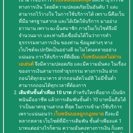
ทางการเงิน โดยมีความปลอดภัยเป็นอันดับ 1 และ
สามารถไว้วางใจ ในการใช้บริการได้ เพราะนี่คือเว็บ
ที่มีมาตรฐานสากล และได้เปิดให้บริการ มาอย่าง
ยาวนาน เพราะฉะนั้นสมาชิก ภายในเว็บไซต์จึงมี
จำนวนมาก และท่านจึงเชื่อมั่นได้ในว่าการทำ
ธุรกรรมทางการเงิน ของท่าน ข้อมูลต่างๆ ทาง
เว็บไซต์จะปกปิดเป็นอย่างดี จะไม่โดนหลายอย่าง
แน่นอน การให้บริการที่ดีเยี่ยม
เว็บพนันบอลไม่ผ่าน
เอเย่นต์
จึงมีความปลอดภัย และมีความมั่นคง ในเรื่อง
ของการเงินสามารถทำธุรกรรม ทางการเงิน ฝาก
ถอนได้ทุกธนาคาร ฝากถอนอัตโนมัติ ไม่มีขั้นต่ำ
สามารถถอนได้ทุกเวลาที่ต้องการ
เดิมพันขั้นต่ำเพียง 10 บาท
สำหรับใครที่อยาก เป็นนัก
พนันมืออาชีพ แล้วการเดิมพันขั้นต่ำ 10 บาทนั้นถือได้
ว่าเป็นมาตรฐานสากล ที่สุด ในการเข้ามาใช้บริการ
เพราะแน่นอนว่า
เว็บพนันบอลถูกกฎหมาย
ถึงจะมี
หลากหลาย เว็บไซต์ที่มีการเดิมพัน ขั้นต่ำเพียงแค่ 1
บาทแต่อย่างไรก็ตาม ความมั่นคงทางการเงิน ก็แตก