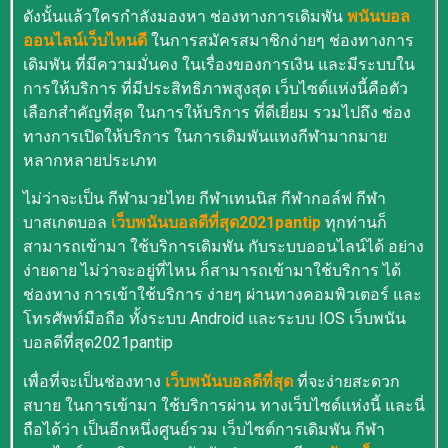
ดังนั้นแล้วใครกำลังมองหา ช่องทางการเดิมพัน
พนันบอล
ออนไลน์เว็บไหนดี
ในการสมัครสมาชิกง่ายๆ ช่องทางการ
เดิมพัน ที่มีความมั่นคง ในเรื่องของการเงิน และมีระบบใน
การให้บริการ ที่มีประสิทธิภาพสูงสุด เว็บไซต์แห่งนี้คือตัว
เลือกสำคัญที่สุด ในการให้บริการ ที่ดีเยี่ยม รวมไปถึง ช่อง
ทางการเปิดให้บริการ ในการเดิมพันแทงกีฬามากมาย
หลากหลายประเภท
ไม่ว่าจะเป็น กีฬามวยไทย กีฬาเทนนิส กีฬากอล์ฟ กีฬา
บาสเกตบอล
เว็บพนันบอลดีที่สุด2021pantip
ทุกท่านก็
สามารถเข้ามา ใช้บริการเดิมพัน กับระบบออนไลน์ได้ อย่าง
ง่ายดาย ไม่ว่าจะอยู่ที่ไหน ก็สามารถเข้ามาใช้บริการ ได้
ช่องทาง การเข้าใช้บริการ ง่ายๆ ผ่านทางคอมพิวเตอร์ และ
โทรศัพท์มือถือ ทั้งระบบ Android และระบบ IOS เว็บพนัน
บอลดีที่สุด2021pantip
เพื่อที่จะเป็นช่องทาง
เว็บพนันบอลดีที่สุด
ที่จะง่ายสะดวก
สบาย ในการเข้ามา ใช้บริการผ่าน ทางเว็บไซด์แห่งนี้ และนี่
ถือได้ว่า เป็นอีกหนึ่งศูนย์รวม เว็บไซต์การเดิมพัน กีฬา