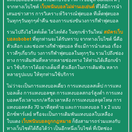
จากทางเว็บไซต์
เว็บพนันบอลไม่ผ่านเอเย่นต์
ที่ได้มีการนำ
เสนอข่าวสาร การวิเคราะห์วิจารณ์ฟุตบอล ทีเด็ดฟุตบอล
ในทุกๆวันทุกๆค่ำคืน ของการแข่งขันวงการกีฬาฟุตบอล
รวมไปถึงไฮไลท์เด็ด ไฮไลท์ดัง ในทุกเช้าวันใหม่
สมัครเว็บ
บอลsbobet
ที่ทุกท่านจะได้รับทราบ จากทางเว็บไซต์ นี่คือ
ตัวเลือก และช่องทางกีฬาฟุตบอล ที่จะมีการนำเสนอ เรื่อง
ราวดีๆเกี่ยวกับ วงการกีฬาฟุตบอลในทุกๆวัน รวมไปถึงช่อง
ทาง การเดิมพันที่หลากหลายช่องทาง ให้ท่านได้เลือกเข้า
มา ใช้บริการได้อย่างเต็มที่ ตัวเลือกในการเดิมพัน หลาก
หลายรูปแบบ ให้ทุกท่านใช้บริการ
ไม่ว่าจะเป็นการแทงบอลเดี่ยว การแทงบอลสเต็ป การแทง
บอลเต็ง การแทงบอลชุด การแทงบอลสกอร์สูงต่ำ การแทง
บอลครึ่งเวลาแรก/ครึ่งเวลาหลัง การแทงบอลจุดโทษ การ
แทงบอลหลัง 70 นาทีสุดท้าย และการแทงบอล 1 x 2 แบบ
มิกซ์พาร์เลย์ หรือจะเป็นการเดิมพันแทงบอลใบเหลือง
ใบแดง
เว็บพนันบอลถูกกฎหมาย
ก็ยังสามารถร่วมแทงกับ
ทางเว็บไซต์ได้ถือได้ว่า เป็นอีกหนึ่งเว็บไซต์ ที่เปิดช่อง