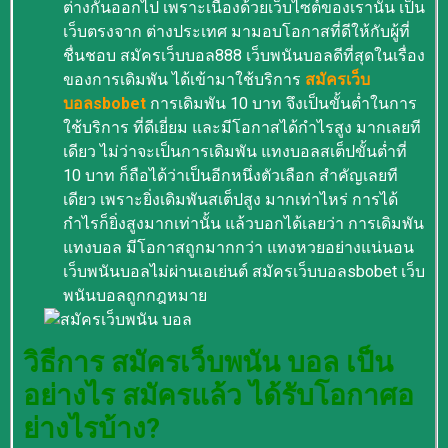
ต่างกันออกไป เพราะเนื่องด้วยเว็บไซต์ของเรานั้น เป็น
เว็บตรงจาก ต่างประเทศ มามอบโอกาสที่ดีให้กับผู้ที่
ชื่นชอบ สมัครเว็บบอล888 เว็บพนันบอลดีที่สุดในเรื่อง
ของการเดิมพัน ได้เข้ามาใช้บริการ
สมัครเว็บ
บอลsbobet
การเดิมพัน 10 บาท จึงเป็นขั้นต่ำในการ
ใช้บริการ ที่ดีเยี่ยม และมีโอกาสได้กำไรสูง มากเลยที
เดียว ไม่ว่าจะเป็นการเดิมพัน แทงบอลสเต็ปขั้นต่ำที่
10 บาท ก็ถือได้ว่าเป็นอีกหนึ่งตัวเลือก สำคัญเลยที
เดียว เพราะยิ่งเดิมพันสเต็ปสูง มากเท่าไหร่ การได้
กำไรก็ยิ่งสูงมากเท่านั้น แล้วบอกได้เลยว่า การเดิมพัน
แทงบอล มีโอกาสถูกมากกว่า แทงหวยอย่างแน่นอน
เว็บพนันบอลไม่ผ่านเอเย่นต์ สมัครเว็บบอลsbobet เว็บ
พนันบอลถูกกฎหมาย
วิธีการ
สมัครเว็บพนัน บอล เป็น
อย่างไร สมัครแล้ว ได้รับโอกาศอ
ย่างไรบ้าง?