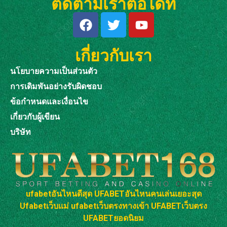
ติดตามเราต่อได้ที่
เกี่ยวกับเรา
นโยบายความเป็นส่วนตัว
การเดิมพันอย่างรับผิดชอบ
ข้อกำหนดและเงื่อนไข
เกี่ยวกับผู้เขียน
บริษัท
ufabetอันไหนดีสุด UFABETอันไหนคนเล่นเยอะสุด
Ufabetเว็บแม่ ufabetเว็บตรงทางเข้า UFABETเว็บตรง
UFABETยอดนิยม