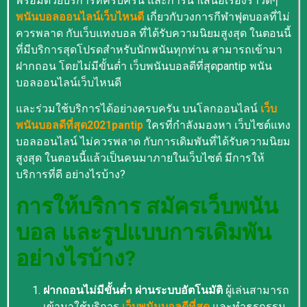
พร้อมด้วยบริการที่ครบครัน และการนำเสนอเรื่องราวดีๆ
พนันบอลออนไลน์เว็บไหนดี
เกี่ยวกับวงการกีฬาฟุตบอลที่ไม่
ควรพลาด กับเว็บแทงบอล ที่ได้รับความนิยมสูงสุด ในตอนนี้
ที่มีบริการสุดโปรดสำหรับนักพนันทุกท่าน สามารถเข้ามา
ฝากถอน โดยไม่มีขั้นต่ำ เว็บพนันบอลดีที่สุดpantip พนัน
บอลออนไลน์เว็บไหนดี
และร่วมใช้บริการได้อย่างครบครัน บนโลกออนไลน์
เว็บ
พนันบอลดีที่สุด2021pantip
ใครที่กำลังมองหา เว็บไซต์แทง
บอลออนไลน์ ไม่ควรพลาด กับการเดิมพันที่ได้รับความนิยม
สูงสุด ในตอนนี้แล้วเป็นคนมาภายในเว็บไซต์ มีการให้
บริการที่ดี อย่างไรบ้าง?
การให้บริการ
สมัครเว็บพนัน
บอล
และรูปแบบการเดิมพัน
อย่างไรบ้าง?
ฝากถอนไม่มีขั้นต่ำ ผ่านระบบอัตโนมัติ
ผู้เล่นสามารถ
เข้ามาใช้บริการ
เว็บพนันบอลดีที่สุด
และทำธุรกรรม